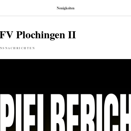
Neuigkeiten
 FV Plochingen II
INSNACHRICHTEN