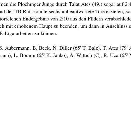
men die Plochinger Jungs durch Talat Ates (49.) sogar auf 2:
d der TB Ruit konnte sechs unbeantwortete Tore erzielen, sod
orreichen Endergebnis von 2:10 aus den Fildern verabschieden 
noch mit erhobenem Haupt zu beenden, um dann in Anschluss s
 B-Liga arbeiten zu können.
 S. Aubermann, B. Beck, N. Diller (65' T. Balz), T. Ates (79' 
mann), L. Bounin (65' K. Janko), A. Wittich (C), R. Uca (65' 
Tilda
Made on